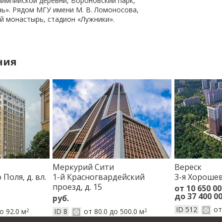
лимпийской деревни, Вороновский парк,
».​ ​Рядом МГУ имени М. В. Ломоносова,
ий монастырь, стадион «Лужники».
ния
Меркурий Сити
Вереск
Поля, д. вл.
1-й Красногвардейский
3-я Хорошевс
проезд, д. 15
от 10 650 00
до 37 400 00
руб.
ID 512
от
о 92.0 м
ID 8
от 80.0 до 500.0 м
2
2