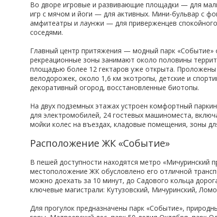
Во дворе игровые и развивающие площадки — для малы
игр с мячом и йоги — для активных. Мини-бульвар с ф
амфитеатры и лаунжи — для приверженцев спокойного 
соседями.
Главный центр притяжения — модный парк «Событие» 
рекреационные зоны занимают около половины террито
площадью более 12 гектаров уже открыта.​ Проложены 
велодорожек, около 1,6 км экотропы, детские и спорти
декоративный огород, восстановленные биотопы.​
На двух подземных этажах устроен комфортный паркинг
для электромобилей, 24 гостевых машиноместа, включ
мойки колес на въездах, кладовые помещения, зоны дл
Расположение ЖК «Событие»
В пешей доступности находятся метро «Мичуринский п
местоположение ЖК обусловлено его отличной трансп
можно доехать за 10 минут, до Садового кольца дорог
ключевые магистрали: Кутузовский, Мичуринский, Ломо
Для прогулок предназначены парк «Событие», природн