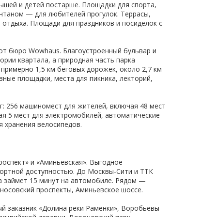
шей и детей постарше. Площадки для спорта,
онтаном — для любителей прогулок. Террасы,
отдыха. Площади для праздников и посиделок с
от бюро Wowhaus. Благоустроенный бульвар и
рии квартала, а природная часть парка
примерно 1,5 км беговых дорожек, около 2,7 км
вные площадки, места для пикника, лекторий,
:​ 256 машиномест для жителей, включая 48 мест
ая 5 мест для электромобилей, автоматические
я хранения велосипедов.
роспект» и «Аминьевская». Выгодное
ортной доступностью. До Москвы-Сити и ТТК
а займет 15 минут на автомобиле. Рядом —
носовский проспекты, Аминьевское шоссе.​
ый заказник «Долина реки Раменки», Воробьевы