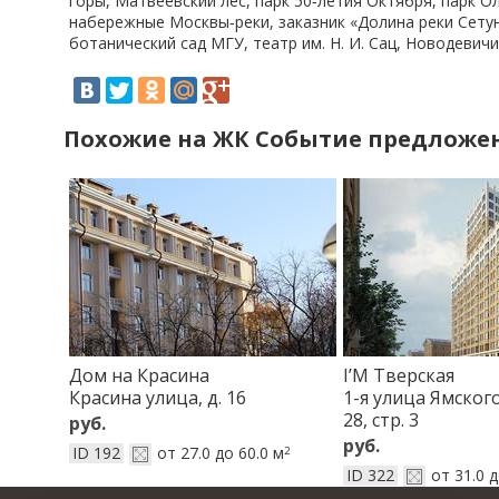
горы, Матвеевский лес, парк 50‑летия Октября, парк О
набережные Москвы‑реки, заказник «Долина реки Сетунь
ботанический сад МГУ, театр им. Н. И. Сац, Новодевич
Похожие на ЖК Событие предложе
Дом на Красина
I’M Тверская
Красина улица, д. 16
1-я улица Ямского 
28, стр. 3
руб.
руб.
ID 192
от 27.0 до 60.0 м
2
ID 322
от 31.0 д