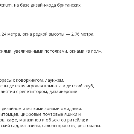
rium, на базе дизайн-кода британских
,24 метра, окна редкой высоты — 2,76 метра.
иями, увеличенными потолками, окнами «в пол»,
ррасы c коворкингом, лаунжем,
ены детская игровая комната и детский клуб,
занятий с репетитором, дизайнерские
 дизайном и мягкими зонами ожидания.
питомцев, цифровые почтовые ящики и
в, кафе, магазинов и объектов ритейла; к
ский сад, магазины, салоны красоты, рестораны.​