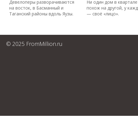
Девелоперы разворачиваются
Ни один дом в квартале
на восток, в Басманный и
похож на другой, у каж
Таганский районы вдоль Яузы.
— своё «лицо».
© 2025 FromMillion.ru