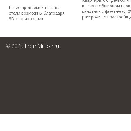
Квартиры с отделкой «
ключ» в обширном парк
Какие проверки качества
квартале с фонтаном. 
стали возможны благодаря
рассрочка от застройщ
3D-сканированию
© 2025 FromMillion.ru