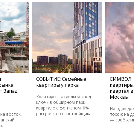
я
СОБЫТИЕ: Семейные
СИМВОЛ:
рынка:
квартиры у парка
квартиры
т Запад
квартал в
Квартиры с отделкой «под
Москвы
ключ» в обширном парк-
квартале с фонтаном. 0%
Ни один до
рассрочка от застройщика
на восток,
похож на др
ганский
— своё «ли
ы.