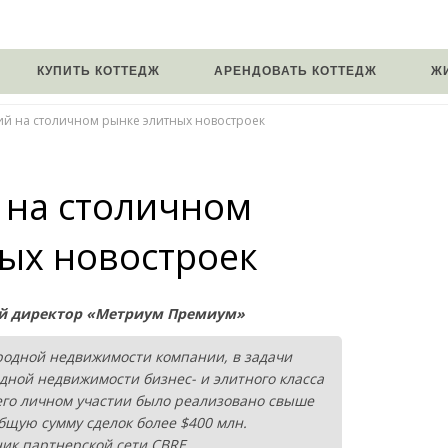
КУПИТЬ КОТТЕДЖ
АРЕНДОВАТЬ КОТТЕДЖ
Ж
ий на столичном рынке элитных новостроек
 на столичном
ых новостроек
й директор «Метриум Премиум»
ородной недвижимости компании, в задачи
дной недвижимости бизнес- и элитного класса
 его личном участии было реализовано свыше
бщую сумму сделок более $400 млн.
ик партнерской сети CBRE