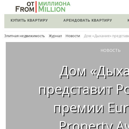
КУПИТЬ КВАРТИРУ
АРЕНДОВАТЬ КВАРТИРУ
Элитная недвижимость
Журнал
Новости
Дом «Дыхание» представи
НОВОСТЬ
Дом «Дых
представит Р
премии Eu
Property A