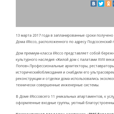
13 марта 2017 года в запланированные сроки получено
Дома ilRicco, расположенного по адресу Подсосенский п
Дом премиум-класса ilRicco представляет собой бере
культурного наследия «Жилой дом с палатами XVIII века,
Попов».Профессиональные архитекторы, реставраторы
историческийобликздания и снабдили его ультрасовре
реконструкции и отделки дома использовались эксклю
технически совершенные инженерные системы.
В Доме ilRiccoвсего 11 уникальных апартаментов, к ус
оформленные входные группы, уютный благоустроенны