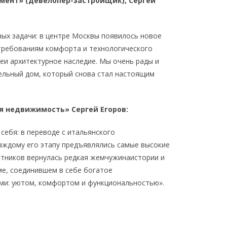
ент» (девелопер-застройщик), Сергей
ных задачи: в центре Москвы появилось новое
требованиям комфорта и технологического
еи архитектурное наследие. Мы очень рады и
тельный дом, который снова стал настоящим
ая недвижимость» Сергей Егоров:
себя: в переводе с итальянского
 каждому его этапу предъявлялись самые высокие
ятников вернулась редкая жемчужинаистории и
ме, соединившем в себе богатое
ми: уютом, комфортом и функциональностью».