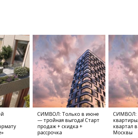
ей
СИМВОЛ: Только в июне
СИМВОЛ:
— тройная выгода! Старт
квартиры
ормату
продаж + скидка +
квартал в
е»
рассрочка
Москвы