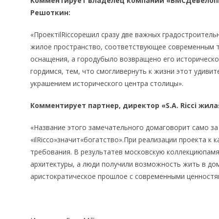
Комментирует владелец компании «ВМСДевелопм
Решоткин:
«ПроектilRiccoрешил сразу две важных градостроитель
жилое пространство, соответствующее современным 
оснащения, а городубыло возвращено его историческо
гордимся, тем, что смогливернуть к жизни этот удиви
украшением исторического центра столицы».
Комментирует партнер, директор «S.A. Ricci жил
«Название этого замечательного домаговорит само за 
«ilRicco»значит«богатство».При реализации проекта к
требования. В результатев московскую коллекциюпам
архитектуры, а люди получили возможность жить в до
аристократическое прошлое с современными ценностя