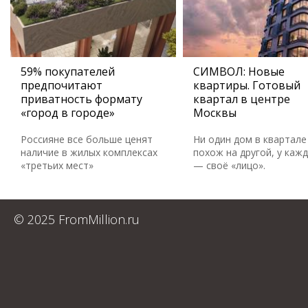
59% покупателей
СИМВОЛ: Новые
предпочитают
квартиры. Готовый
приватность формату
квартал в центре
«город в городе»
Москвы
Россияне все больше ценят
Ни один дом в квартале
наличие в жилых комплексах
похож на другой, у каж
«третьих мест»
— своё «лицо».
© 2025 FromMillion.ru