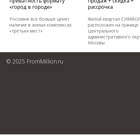
приватность формату
продаж + скидка +
«город в городе»
рассрочка
Россияне все больше ценят
Жилой квартал СИМВО
наличие в жилых комплексах
расположен на границе
«третьих мест»
Центрального
административного окр
Москвы
© 2025 FromMillion.ru