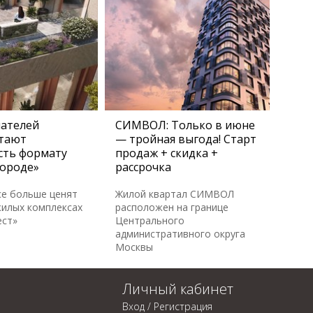
пателей
СИМВОЛ: Только в июне
тают
— тройная выгода! Старт
сть формату
продаж + скидка +
городе»
рассрочка
се больше ценят
Жилой квартал СИМВОЛ
жилых комплексах
расположен на границе
ест»
Центрального
административного округа
Москвы
Личный кабинет
Вход / Регистрация