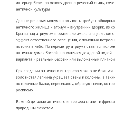
интерьер берет за основу древнегреческий стиль, соче
античной культуры.
Древнегреческая монументальность требует обширных
античного жилища – атриум – внутренний дворик, из к
Крыша над атриумом в оригинале имела специальное о
эффект естественного освещения, с помощью встроен
потолка в небо. По периметру атриума ставятся колон
античных домах бассейн наполнялся дождевой водой,
варианта – реальный бассейн или выложенный плиткой 
При создании античного интерьера можно не бояться 
золотистая лепнина украшает стены и колонны, а так
потолочные балки, пересекаясь, образуют ниши, кото
росписью.
Важной деталью античного интерьера станет и фреск
природным сюжетом.