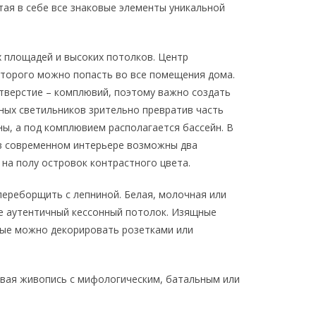
тая в себе все знаковые элементы уникальной
 площадей и высоких потолков. Центр
оторого можно попасть во все помещения дома.
тверстие – комплювий, поэтому важно создать
ных светильников зрительно превратив часть
ны, а под комплювием располагается бассейн. В
 в современном интерьере возможны два
на полу островок контрастного цвета.
переборщить с лепниной. Белая, молочная или
же аутентичный кессонный потолок. Изящные
рые можно декорировать розетками или
овая живопись с мифологическим, батальным или