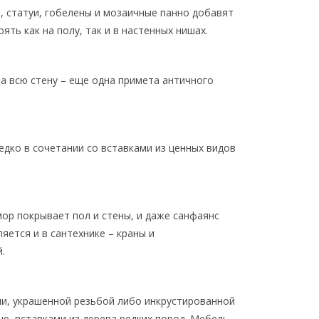
в, статуи, гобелены и мозаичные панно добавят
ять как на полу, так и в настенных нишах.
а всю стену – еще одна примета античного
дко в сочетании со вставками из ценных видов
ор покрывает пол и стены, и даже санфаянс
ется и в сантехнике – краны и
.
и, украшенной резьбой либо инкрустированной
ю, вставками из дерева редких пород. Мебель