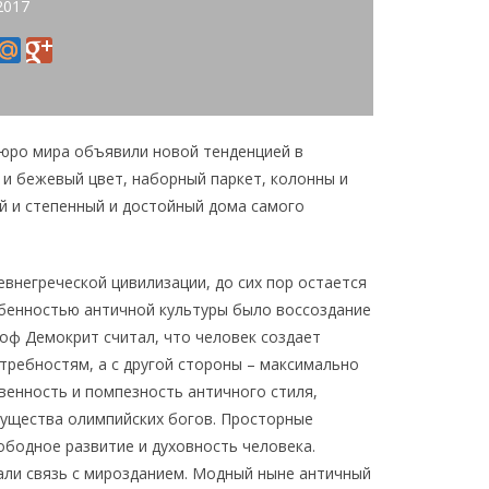
2017
бюро мира объявили новой тенденцией в
 и бежевый цвет, наборный паркет, колонны и
й и степенный и достойный дома самого
евнегреческой цивилизации, до сих пор остается
обенностью античной культуры было воссоздание
оф Демокрит считал, что человек создает
отребностям, а с другой стороны – максимально
венность и помпезность античного стиля,
гущества олимпийских богов. Просторные
ободное развитие и духовность человека.
али связь с мирозданием. Модный ныне античный