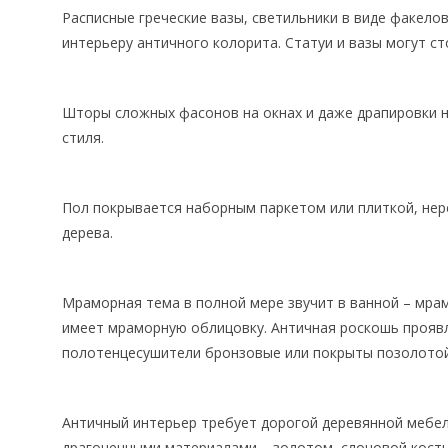
Расписные греческие вазы, светильники в виде факело
интерьеру античного колорита. Статуи и вазы могут сто
Шторы сложных фасонов на окнах и даже драпировки н
стиля.
Пол покрывается наборным паркетом или плиткой, нере
дерева.
Мраморная тема в полной мере звучит в ванной – мрам
имеет мраморную облицовку. Античная роскошь проявля
полотенцесушители бронзовые или покрыты позолотой
Античный интерьер требует дорогой деревянной мебел
драгоценными материалами – золотом, слоновой кость