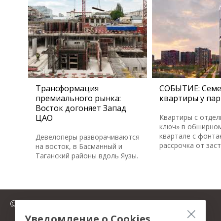
Трансформация
СОБЫТИЕ: Сем
премиального рынка:
квартиры у пар
Восток догоняет Запад
ЦАО
Квартиры с отдел
ключ» в обширном
квартале с фонта
Девелоперы разворачиваются
рассрочка от зас
на восток, в Басманный и
Таганский районы вдоль Яузы.
© 2025 FromMillion.ru
Уведомление о Cookies