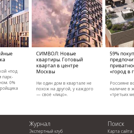
ейные
СИМВОЛ: Новые
59% поку
ка
квартиры. Готовый
предпочи
квартал в центре
приватно
кой «под
Москвы
«город в 
 парк-
ном. 0%
Ни один дом в квартале не
Россияне в
тройщика
похож на другой, у каждого
наличие в 
— своё «лицо».
«третьих м
Журнал
Поиск
Экспертный клуб
Карта сайта