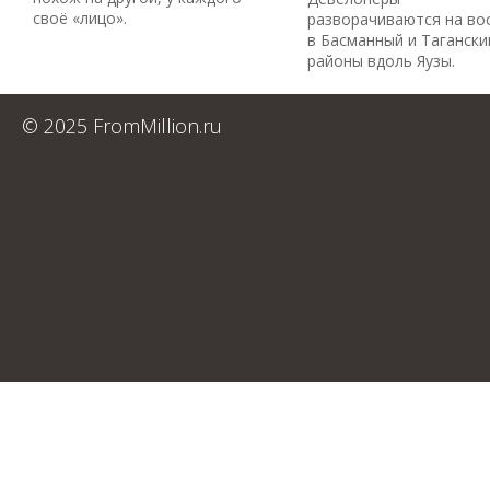
своё «лицо».
разворачиваются на во
в Басманный и Тагански
районы вдоль Яузы.
© 2025 FromMillion.ru