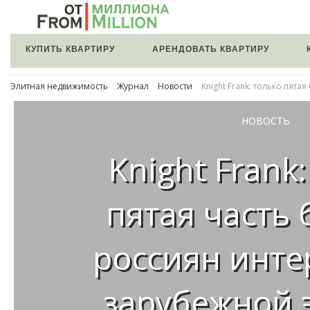
КУПИТЬ КВАРТИРУ
АРЕНДОВАТЬ КВАРТИРУ
Элитная недвижимость
Журнал
Новости
Knight Frank: только пят
НОВОСТЬ
Knight Frank
пятая часть 
россиян инте
зарубежной 