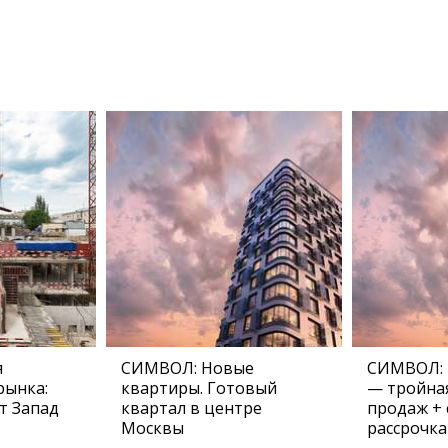
я
СИМВОЛ: Новые
СИМВОЛ: 
рынка:
квартиры. Готовый
— тройная
т Запад
квартал в центре
продаж + 
Москвы
рассрочка