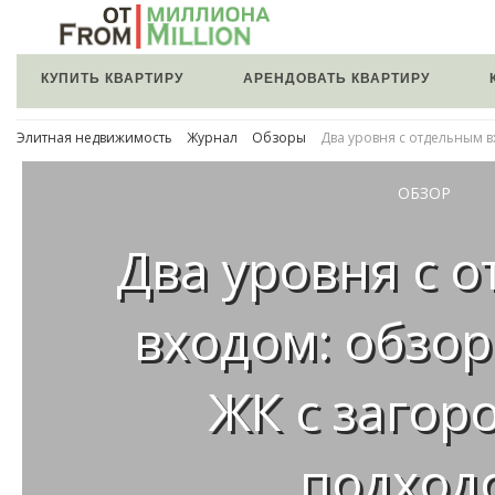
КУПИТЬ КВАРТИРУ
АРЕНДОВАТЬ КВАРТИРУ
Элитная недвижимость
Журнал
Обзоры
Два уровня с отдельным 
ОБЗОР
Два уровня с 
входом: обзор
ЖК с заго
подход