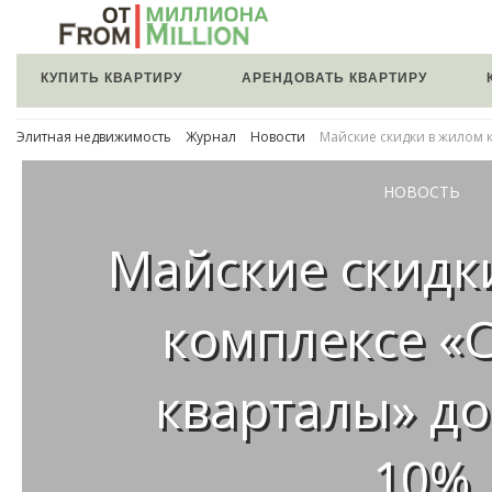
КУПИТЬ КВАРТИРУ
АРЕНДОВАТЬ КВАРТИРУ
Элитная недвижимость
Журнал
Новости
Майские скидки в жилом 
НОВОСТЬ
Майские скидк
комплексе «
кварталы» до
10%