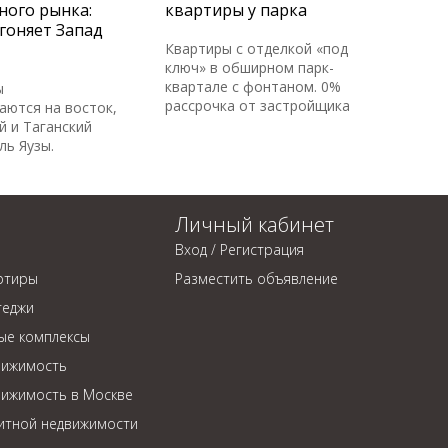
ного рынка:
квартиры у парка
гоняет Запад
Квартиры с отделкой «под
ключ» в обширном парк-
квартале с фонтаном. 0%
ы
рассрочка от застройщика
аются на восток,
й и Таганский
ль Яузы.
Личный кабинет
Вход / Регистрация
ртиры
Разместить объявление
теджи
ые комплексы
вижимость
вижимость в Москве
литной недвижимости