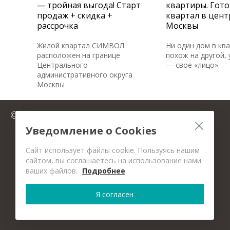
— тройная выгода! Старт
квартиры. Гот
продаж + скидка +
квартал в цент
рассрочка
Москвы
Жилой квартал СИМВОЛ
Ни один дом в кв
расположен на границе
похож на другой, 
Центрального
— своё «лицо».
административного округа
Москвы
© 2025 FromMillion.ru
Уведомление о Cookies
Сайт использует файлы cookie. Пользуясь нашим
сайтом, вы соглашаетесь на использование нами
ваших файлов.
Подробнее
Я согласен