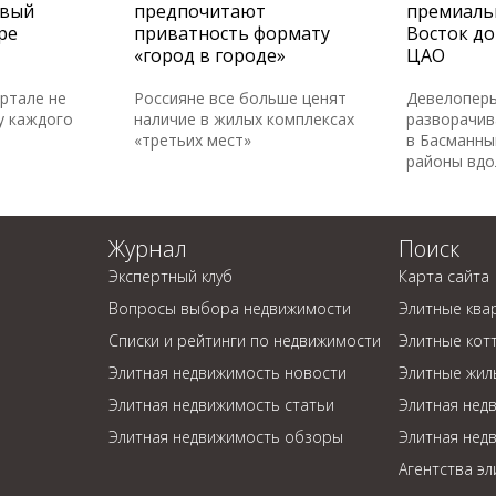
овый
предпочитают
премиаль
ре
приватность формату
Восток до
«город в городе»
ЦАО
артале не
Россияне все больше ценят
Девелопер
у каждого
наличие в жилых комплексах
разворачив
«третьих мест»
в Басманны
районы вдо
Журнал
Поиск
Экспертный клуб
Карта сайта
Вопросы выбора недвижимости
Элитные ква
Списки и рейтинги по недвижимости
Элитные кот
Элитная недвижимость новости
Элитные жил
Элитная недвижимость статьи
Элитная нед
Элитная недвижимость обзоры
Элитная нед
Агентства э