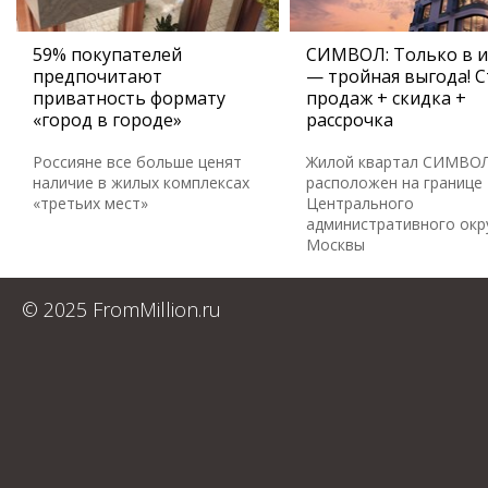
59% покупателей
СИМВОЛ: Только в 
предпочитают
— тройная выгода! С
приватность формату
продаж + скидка +
«город в городе»
рассрочка
Россияне все больше ценят
Жилой квартал СИМВО
наличие в жилых комплексах
расположен на границе
«третьих мест»
Центрального
административного окр
Москвы
© 2025 FromMillion.ru