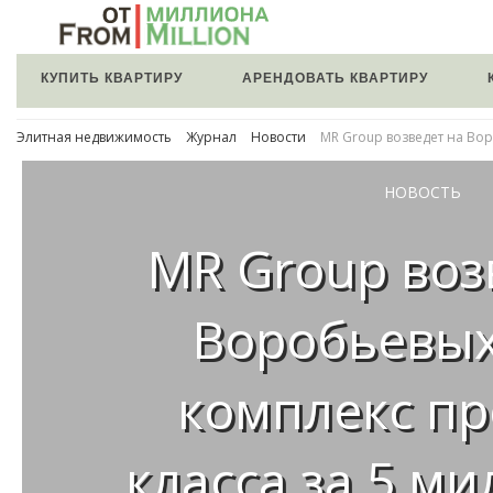
КУПИТЬ КВАРТИРУ
АРЕНДОВАТЬ КВАРТИРУ
Элитная недвижимость
Журнал
Новости
MR Group возведет на Во
НОВОСТЬ
MR Group воз
Воробьевых
комплекс п
класса за 5 м