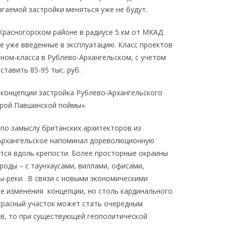
гаемой застройки меняться уже не будут.
Красногорском районе в радиусе 5 км от МКАД
ле уже введенные в эксплуатацию. Класс проектов
оном-класса в Рублево-Архангельском, с учетом
тавить 85-95 тыс. руб.
 концепции застройка Рублёво-Архангельского
орой Павшинской поймы».
 по замыслу британских архитекторов из
-Архангельское напоминал дореволюционную
утся вдоль крепости. Более просторные окраины
оды – с таунхаусами, виллами, офисами,
ы-реки. В связи с новыми экономическими
е изменения концепции, но столь кардинального
екрасный участок может стать очередным
в, то при существующей геополитической