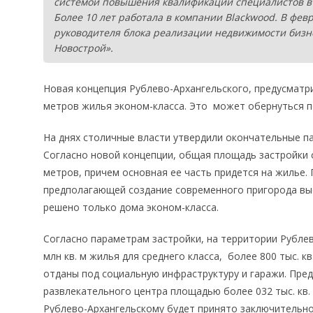
системой повышения квалификации специалистов в 
Более 10 лет работала в компании Blackwood. В фев
руководителя блока реализации недвижимости бизне
Новострой».
Новая концепция Рублево-Архангельского, предусматри
метров жилья эконом-класса. Это может обернуться 
На днях столичные власти утвердили окончательные п
Согласно новой концепции, общая площадь застройки 
метров, причем основная ее часть придется на жилье. 
предполагающей создание современного пригорода вы
решено только дома эконом-класса.
Согласно параметрам застройки, на территории Рубле
млн кв. м жилья для среднего класса, более 800 тыс. кв
отданы под социальную инфраструктуру и гаражи. Пре
развлекательного центра площадью более 032 тыс. кв. м
Рублево-Архангельскому будет принято заключительно