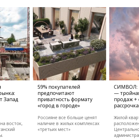
я
59% покупателей
СИМВОЛ: 
рынка:
предпочитают
— тройная
т Запад
приватность формату
продаж + 
«город в городе»
рассрочка
Россияне все больше ценят
Жилой ква
на восток,
наличие в жилых комплексах
расположен
ганский
«третьих мест»
Центральн
ы.
администра