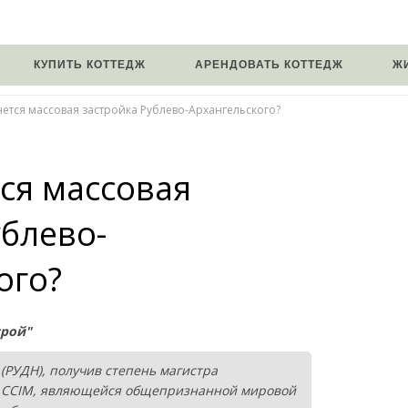
КУПИТЬ КОТТЕДЖ
АРЕНДОВАТЬ КОТТЕДЖ
Ж
ется массовая застройка Рублево-Архангельского?
ся массовая
ублево-
ого?
трой"
РУДН), получив степень магистра
м CCIM, являющейся общепризнанной мировой