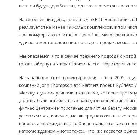
нюансы будут доработаны, однако параметры предпола
На сегодняшний день, по данным «БЕСТ-Новострой», в 
реализуется не менее 19 жилых комплексов, в том чис
– от комфорта до элитного. Цена 1 кв. метра жилья эк
удачного местоположения, на старте продаж может сос
Мы опасаемся, что в случае прежнего подхода к новой
грозит обернуться появлением на его территории «вт
На начальном этапе проектирования, еще в 2005 году,
компании John Thompson and Partners проект Рублево
Москву, с узкими улицами и каналами, которые протян
должны были выглядеть как западноевропейские пригор
фитнес-центрами и пристанью для яхт на берегу Москв
условиями мы, конечно, могли предположить некоторы
поворота не ожидал никто. Очень жаль, что такой пр
нагромождением многоэтажек. Что же касается офисо