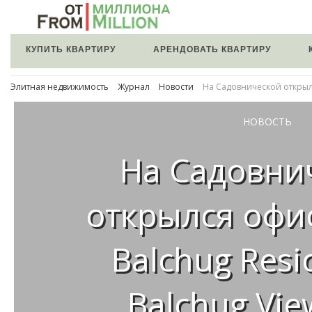
КУПИТЬ КВАРТИРУ
АРЕНДОВАТЬ КВАРТИРУ
Элитная недвижимость
Журнал
Новости
На Садовнической открылс
НОВОСТЬ
На Садовни
открылся офи
Balchug Resi
Balchug Vie