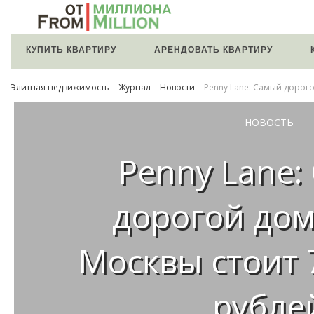
КУПИТЬ КВАРТИРУ
АРЕНДОВАТЬ КВАРТИРУ
Элитная недвижимость
Журнал
Новости
Penny Lane: Самый дорог
НОВОСТЬ
Penny Lane:
дорогой до
Москвы стоит 
рубле