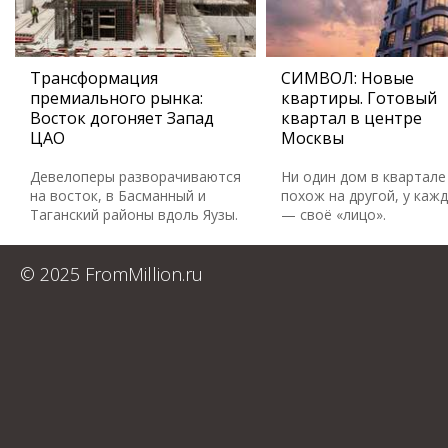
Трансформация
СИМВОЛ: Новые
премиального рынка:
квартиры. Готовый
Восток догоняет Запад
квартал в центре
ЦАО
Москвы
Девелоперы разворачиваются
Ни один дом в квартале
на восток, в Басманный и
похож на другой, у каж
Таганский районы вдоль Яузы.
— своё «лицо».
© 2025 FromMillion.ru