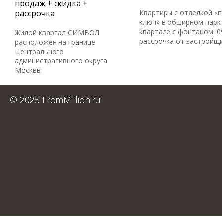
продаж + скидка +
рассрочка
Квартиры с отделкой «
ключ» в обширном парк
квартале с фонтаном. 
Жилой квартал СИМВОЛ
рассрочка от застройщ
расположен на границе
Центрального
административного округа
Москвы
© 2025 FromMillion.ru