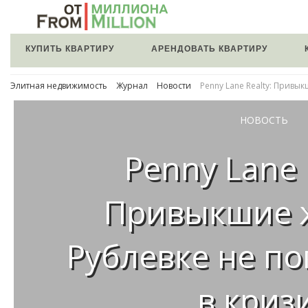
КУПИТЬ КВАРТИРУ
АРЕНДОВАТЬ КВАРТИРУ
Элитная недвижимость
Журнал
Новости
Penny Lane Realty: Привы
НОВОСТЬ
Penny Lane 
Привыкшие 
Рублевке не по
в криз