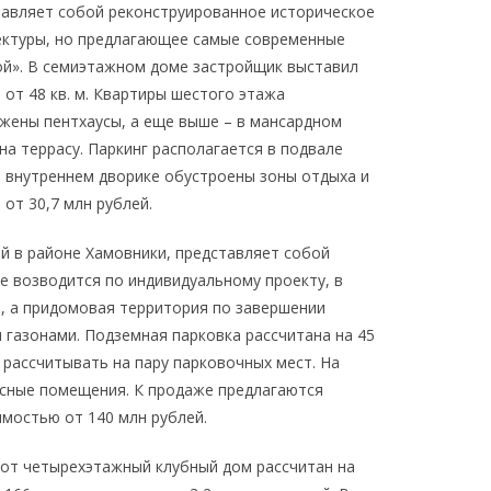
тавляет собой реконструированное историческое
ектуры, но предлагающее самые современные
ой». В семиэтажном доме застройщик выставил
от 48 кв. м. Квартиры шестого этажа
жены пентхаусы, а еще выше – в мансардном
на террасу. Паркинг располагается в подвале
м внутреннем дворике обустроены зоны отдыха и
от 30,7 млн рублей.
й в районе Хамовники, представляет собой
ие возводится по индивидуальному проекту, в
, а придомовая территория по завершении
и газонами. Подземная парковка рассчитана на 45
 рассчитывать на пару парковочных мест. На
исные помещения. К продаже предлагаются
мостью от 140 млн рублей.
тот четырехэтажный клубный дом рассчитан на