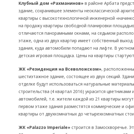
Клубный дом «Рахманинов»
в районе Арбата предс
здание, сохранившее элементы неоклассической архит
квартиры с высокотехнологичной инженерной «начинк
на продажу квартиры свободной планировки площадью 
отличаются панорамными окнами, на седьмом располо
этаже, одна из двух квартир имеет собственный выход 
здания, куда автомобили попадают на лифте. В уютно
детская игровая площадка. Цены на квартиры стартуют 
ЖК «Резиденция на Всеволожском»
, расположенны
шестиэтажное здание, состоящее из двух секций. Здан
отделке будут использоваться натуральные материалы
строительства (4 квартал 2016) украсится цветниками 
автомобилей, т.е. жители каждой из 21 квартиры могут
первом этаже здания разместятся коммерческие и оф
квартиры от двухкомнатных до четырехкомнатных стои
ЖК «Palazzo Imperiale»
строится в Замоскворечье. Э