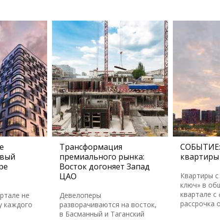
е
Трансформация
СОБЫТИЕ:
овый
премиального рынка:
квартиры 
ре
Восток догоняет Запад
ЦАО
Квартиры с
ключ» в об
квартале с
артале не
Девелоперы
рассрочка 
у каждого
разворачиваются на восток,
в Басманный и Таганский