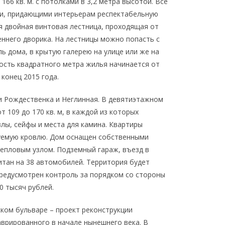
66 кв. м. с потолками в 3,2 метра высотой. Все
и, придающими интерьерам респектабельную
я двойная винтовая лестница, проходящая от
еннего дворика. На лестницы можно попасть с
ь дома, в крытую галерею на улице или же на
ость квадратного метра жилья начинается от
 конец 2015 года.
и Рождественка и Неглинная. В девятиэтажном
 109 до 170 кв. м, в каждой из которых
лы, сейфы и места для камина. Квартиры
руемую кровлю. Дом оснащен собственными
тепловым узлом. Подземный гараж, въезд в
итан на 38 автомобилей. Территория будет
редусмотрен контроль за порядком со стороны
0 тысяч рублей.
ком бульваре – проект реконструкции
врированного в начале нынешнего века. В