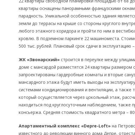
22 квартиры свободной планировки площадью от 68 до 1
квартиры оснащены панорамными французскими окнам
парадность. Уникальной особенностью здания являетс
земли до террасы на крыше со стороны круглого внутр
любого этажного коридора и пройти по ним в вестибюл
кровлю. В подземном паркинге 22 машиноместа. Стоим
500 тыс. рублей. Плановый срок сдачи в эксплуатацию –
ЖК «Звонарский»
строится в переулке между улицам
доме с мансардой разместятся 24 квартиры размером от
запроектированы гардеробные комнаты и вторые сануз
мансардного этажа будут иметь выходы на эксплуати
системами кондиционирования и вентиляции, а также 
который осуществляется через цокольный этаж, рассч
находиться под круглосуточным наблюдением, также п
консьержа. Средняя стоимость квадратного метра – 80
Апартаментный комплекс «Depre-Loft»
на Петровс
известного до революции винного дома Депре, отреста