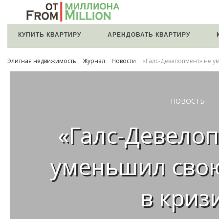
КУПИТЬ КВАРТИРУ
АРЕНДОВАТЬ КВАРТИРУ
Элитная недвижимость
Журнал
Новости
«Галс-Девелопмент» не у
НОВОСТЬ
«Галс-Девелоп
уменьшил сво
в криз