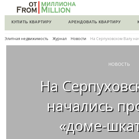
КУПИТЬ КВАРТИРУ
АРЕНДОВАТЬ КВАРТИРУ
Элитная недвижимость
Журнал
Новости
На Серпуховском Валу на
НОВОСТЬ
На Серпуховс
начались пр
«доме-шка