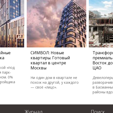
ейные
СИМВОЛ: Новые
Трансфор
ка
квартиры. Готовый
премиаль
квартал в центре
Восток до
кой «под
Москвы
ЦАО
 парк-
ном. 0%
Ни один дом в квартале не
Девелопер
тройщика
похож на другой, у каждого
разворачив
— своё «лицо».
в Басманны
районы вдо
Журнал
Поиск