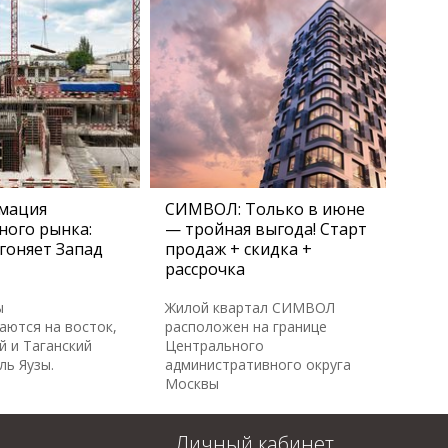
мация
СИМВОЛ: Только в июне
ного рынка:
— тройная выгода! Старт
гоняет Запад
продаж + скидка +
рассрочка
ы
Жилой квартал СИМВОЛ
аются на восток,
расположен на границе
й и Таганский
Центрального
ль Яузы.
административного округа
Москвы
Личный кабинет