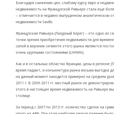
Благодаря снижению цен, слабому курсу евро и недавн
недвижимость на Французской Ривьере стала еще боле
– отмечается в недавно выпущенном аналитическом о
недвижимости Savills.
Французская Ривьера (Лазурный Берег) – это одно из са
точки зрения приобретения недвижимости для времен
силой в верхнем сегменте этого рынка являются пост
очень крупными состояниями (UHNWI).
Как и в остальных областях Франции, цены в регионе (
время падают, и конъюнктура рынка весьма выгодна д
на данный момент находится примерно на среднем уров
2011 г. В 2009-2011 гг. местный рынок не демонстриров
этого в настоящее время недвижимость на Ривьере вы
столице.
За период с 2007 по 2013 гг. количество сделок на су
упало на 44%. При этом наиболее резкое падение было