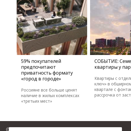
59% покупателей
СОБЫТИЕ: Сем
предпочитают
квартиры у пар
приватность формату
«город в городе»
Квартиры с отдел
ключ» в обширном
квартале с фонта
Россияне все больше ценят
рассрочка от зас
наличие в жилых комплексах
«третьих мест»
© 2025 FromMillion.ru