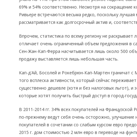
69% и 54% соответственно. Несмотря на сокращение к
Ривьере встречаются весьма редко, поскольку лучшая 
рассматривается как долгосрочный актив и, соответст
Впрочем, статистика по всему региону не раскрывает 
отличает очень ограниченный объем предложения в са
Сен-Жан-Кап-Ферра насчитывается лишь около 500 объ
продажу выставляется лишь небольшая часть.
Кап-д'Ай, Босолей и Рокебрюн-Кап-Мартен граничат с
того всплеска активности, который сейчас переживае
существенно дешевле (хотя и без налоговых льгот), и 
которые хотят получить быстрый доступ в город-госуд
В 2011-2014 гг. 34% всех покупателей на Французской 
по-прежнему ведут себя очень осторожно, улучшение 
покупателей в сочетании со слабым курсом евро пред
2015 г. дом стоимостью 2 млн евро в переводе на фунты