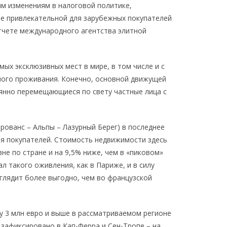
им изменениям в налоговой политике,
е привлекательной для зарубежных покупателей
тчете международного агентства элитной
мых эксклюзивных мест в мире, в том числе и с
ного проживания. Конечно, основной движущей
оянно перемещающиеся по свету частные лица с
Прованс – Альпы – Лазурный Берег) в последнее
ля покупателей. Стоимость недвижимости здесь
не по стране и на 9,5% ниже, чем в «пиковом»
ал такого оживления, как в Париже, и в силу
глядит более выгодно, чем во французской
мму 3 млн евро и выше в рассматриваемом регионе
 зафиксировано в Кап-Ферра и Сен-Тропе – на