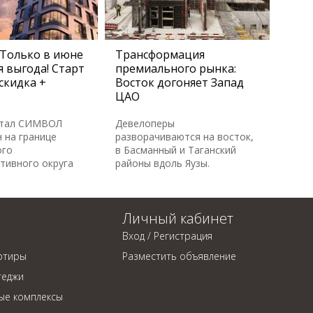
Только в июне
Трансформация
 выгода! Старт
премиального рынка:
скидка +
Восток догоняет Запад
ЦАО
ртал СИМВОЛ
Девелоперы
 на границе
разворачиваются на восток,
ого
в Басманный и Таганский
тивного округа
районы вдоль Яузы.
Личный кабинет
Вход / Регистрация
ртиры
Разместить объявление
теджи
ые комплексы