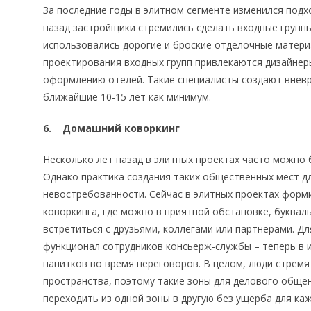
За последние годы в элитном сегменте изменился подх
назад застройщики стремились сделать входные групп
использовались дорогие и броские отделочные материа
проектирования входных групп привлекаются дизайне
оформлению отелей. Такие специалисты создают вневр
ближайшие 10-15 лет как минимум.
6. Домашний коворкинг
Несколько лет назад в элитных проектах часто можно 
Однако практика создания таких общественных мест дл
невостребованности. Сейчас в элитных проектах форм
коворкинга, где можно в приятной обстановке, буквал
встретиться с друзьями, коллегами или партнерами. Дл
функционал сотрудников консьерж-службы – теперь в и
напитков во время переговоров. В целом, люди стрем
пространства, поэтому такие зоны для делового обще
переходить из одной зоны в другую без ущерба для каж