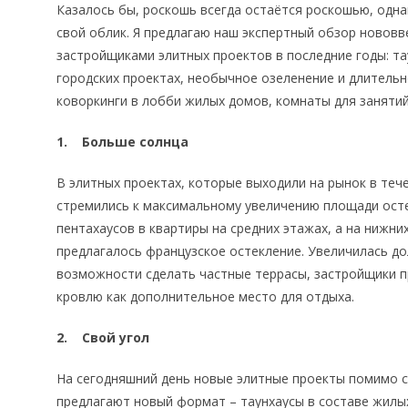
Казалось бы, роскошь всегда остаётся роскошью, одна
свой облик. Я предлагаю наш экспертный обзор нововв
застройщиками элитных проектов в последние годы: т
городских проектах, необычное озеленение и длительн
коворкинги в лобби жилых домов, комнаты для занятий
1. Больше солнца
В элитных проектах, которые выходили на рынок в теч
стремились к максимальному увеличению площади осте
пентахаусов в квартиры на средних этажах, а на нижни
предлагалось французское остекление. Увеличилась дол
возможности сделать частные террасы, застройщики 
кровлю как дополнительное место для отдыха.
2. Свой угол
На сегодняшний день новые элитные проекты помимо с
предлагают новый формат – таунхаусы в составе жилых