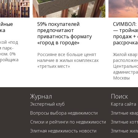
ейные
59% покупателей
СИМВОЛ: 
ка
предпочитают
— тройная
приватность формату
продаж + 
кой «под
«город в городе»
рассрочка
 парк-
ном. 0%
Россияне все больше ценят
Жилой ква
тройщика
наличие в жилых комплексах
расположен
«третьих мест»
Центральн
администра
Москвы
Журнал
Поиск
Экспертный клуб
Карта сайта
Вопросы выбора недвижимости
Элитные ква
Списки и рейтинги по недвижимости
Элитные кот
Элитная недвижимость новости
Элитные жил