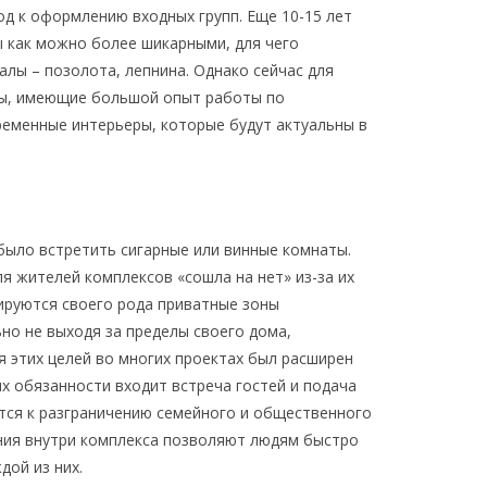
од к оформлению входных групп. Еще 10-15 лет
ы как можно более шикарными, для чего
лы – позолота, лепнина. Однако сейчас для
ры, имеющие большой опыт работы по
еменные интерьеры, которые будут актуальны в
было встретить сигарные или винные комнаты.
я жителей комплексов «сошла на нет» из-за их
ируются своего рода приватные зоны
ьно не выходя за пределы своего дома,
я этих целей во многих проектах был расширен
х обязанности входит встреча гостей и подача
ятся к разграничению семейного и общественного
ния внутри комплекса позволяют людям быстро
дой из них.