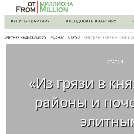
КУПИТЬ КВАРТИРУ
АРЕНДОВАТЬ КВАРТИРУ
Элитная недвижимость
Журнал
Статьи
«Из грязи в князи»: какие
СТАТЬЯ
«Из грязи в кня
районы и поче
элитны