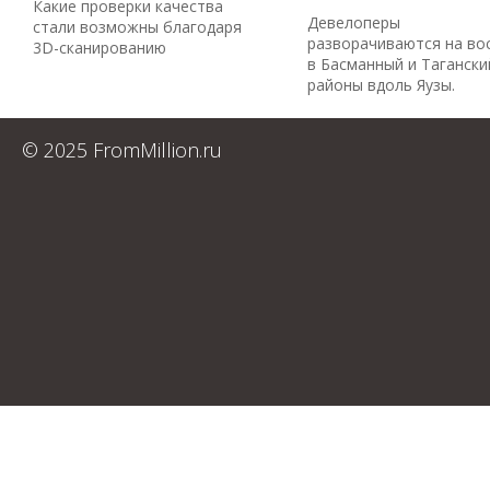
Какие проверки качества
Девелоперы
стали возможны благодаря
разворачиваются на во
3D-сканированию
в Басманный и Тагански
районы вдоль Яузы.
© 2025 FromMillion.ru