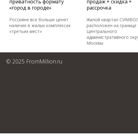
приватность формату
продаж + скидка +
«город в городе»
рассрочка
Россияне все больше ценят
Жилой квартал СИМВО
наличие в жилых комплексах
расположен на границе
«третьих мест»
Центрального
административного окр
Москвы
© 2025 FromMillion.ru