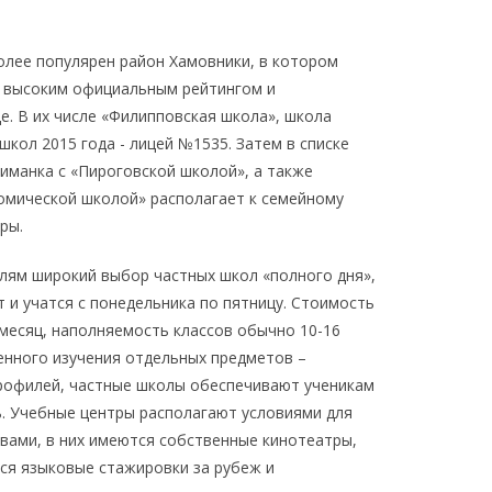
олее популярен район Хамовники, в котором
с высоким официальным рейтингом и
. В их числе «Филипповская школа», школа
школ 2015 года - лицей №1535. Затем в списке
иманка с «Пироговской школой», а также
номической школой» располагает к семейному
ры.
лям широкий выбор частных школ «полного дня»,
т и учатся с понедельника по пятницу. Стоимость
 месяц, наполняемость классов обычно 10-16
ленного изучения отдельных предметов –
профилей, частные школы обеспечивают ученикам
. Учебные центры располагают условиями для
вами, в них имеются собственные кинотеатры,
тся языковые стажировки за рубеж и