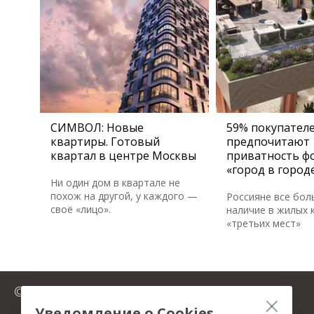
СИМВОЛ: Новые
59% покупател
квартиры. Готовый
предпочитают
квартал в центре Москвы
приватность ф
«город в город
Ни один дом в квартале не
похож на другой, у каждого —
Россияне все бол
своё «лицо».
наличие в жилых 
«третьих мест»
© 2025 FromMillion.ru
Уведомление о Cookies