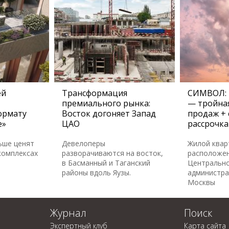
ей
Трансформация
СИМВОЛ: 
премиального рынка:
— тройная
ормату
Восток догоняет Запад
продаж + 
е»
ЦАО
рассрочка
ьше ценят
Девелоперы
Жилой ква
комплексах
разворачиваются на восток,
расположен
в Басманный и Таганский
Центральн
районы вдоль Яузы.
администра
Москвы
Журнал
Поиск
Экспертный клуб
Карта сайта