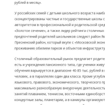
рублей в месяц».
У российских семей с детьми школьного возраста наиб
сконцентрированы частные и государственные школы 
авторитетом в профессиональной и родительской среде
«Золотое сечение», а также лидер рейтинга столичных 
предпочтений родителей школьников следуют район Як
Пресненский район, который вкупе с «Московской эко
проживанию обилием парков и объектов инфраструкту
Столичный образовательный рынок предлагает родите
есть и учреждения пансионного типа, где ученики живу
обучения варьируется в диапазоне 40-85 тыс. рублей в
человек, а в параллелях один-два класса. Кроме углуб
языкового, правового, экономического, творческого 
максимально разнообразную внеурочную деятельность
занятий плаванием, теннисом, восточными единоборст
концертные залы, планетарии, а в каникулы организую