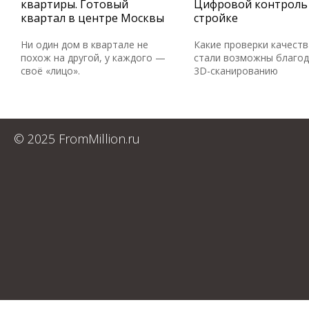
квартиры. Готовый
Цифровой контроль
квартал в центре Москвы
стройке
Ни один дом в квартале не
Какие проверки качеств
похож на другой, у каждого —
стали возможны благо
своё «лицо».
3D-сканированию
© 2025 FromMillion.ru