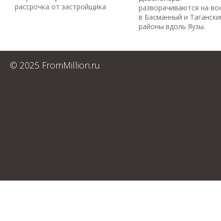
рассрочка от застройщика
разворачиваются на во
в Басманный и Тагански
районы вдоль Яузы.
© 2025 FromMillion.ru