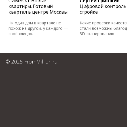
СИМВОЛ: Новые
Сергей Гришкин
:
квартиры. Готовый
Цифровой контроль
квартал в центре Москвы
стройке
Ни один дом в квартале не
Какие проверки качеств
похож на другой, у каждого —
стали возможны благо
своё «лицо».
3D-сканированию
© 2025 FromMillion.ru