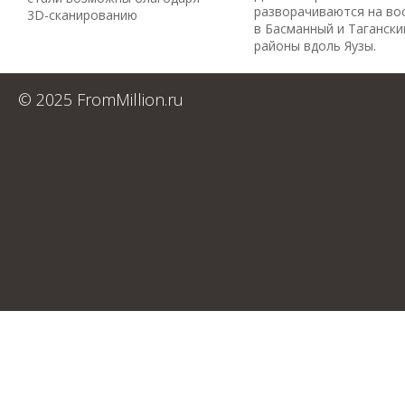
разворачиваются на во
3D-сканированию
в Басманный и Тагански
районы вдоль Яузы.
© 2025 FromMillion.ru