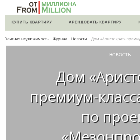
КУПИТЬ КВАРТИРУ
АРЕНДОВАТЬ КВАРТИРУ
Элитная недвижимость
Журнал
Новости
Дом «Аристократ» премиу
НОВОСТЬ
Дом «Арист
премиум-класса
по прое
«Мезонпро