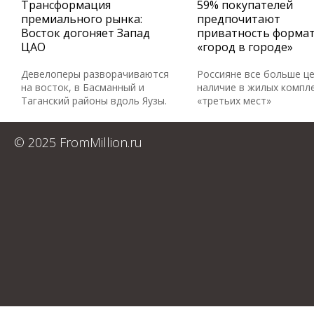
Трансформация
59% покупателей
премиального рынка:
предпочитают
Восток догоняет Запад
приватность форма
ЦАО
«город в городе»
Девелоперы разворачиваются
Россияне все больше ц
на восток, в Басманный и
наличие в жилых компл
Таганский районы вдоль Яузы.
«третьих мест»
© 2025 FromMillion.ru