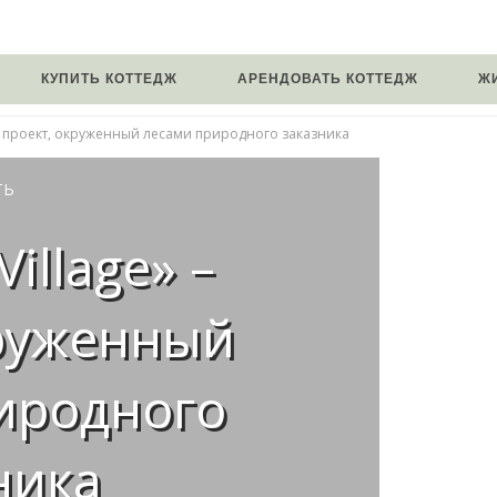
КУПИТЬ КОТТЕДЖ
АРЕНДОВАТЬ КОТТЕДЖ
Ж
 – проект, окруженный лесами природного заказника
ТЬ
illage» –
круженный
иродного
ника