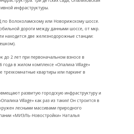
фраструктура: три детских сада, Опалиховская
тивной инфраструктуры.
Д по Волоколамскому или Новорижскому шоссе.
обильной дороги между данными шоссе, от мкр.
сти находится две железнодорожные станции:
пешком).
к до 2 лет при первоначальном взносе в
 года в жилом комплексе «Опалиха Village»
се трехкомнатные квартиры или паркинг в
овмещают развитую городскую инфраструктуру и
алиха Village» как раз из таких! Он строится в
окружен лесными массивами природного
омпании «МИЭЛЬ-Новостройки» Наталья