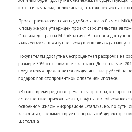
Жителям будет доступна близлежащая существующая ин
школа и гимназия, поликлиника, а также объекты спор
Проект расположен очень удобно – всего 8 км от МКА
К тому же уже утвержден проект строительства автом
Опалиха до трассы М-9 «Балтия». В шаговой доступно
«Аникеевка» (10 минут пешком) и «Опалиха» (20 минут 
Покупателям доступна беспроцентная рассрочка на сро
размере 30% от стоимости квартиры. До конца мая 2016
покупателям предлагается скидка 400 тыс. рублей на в
подарок при стопроцентной оплате или ипотеке.
«В наше время редко встречаются проекты, которые с
естественные природные ландшафты. Жилой комплекс «Оп
освоенном жилом микрорайоне Опалиха, но, по сути, 
заказника», – комментирует генеральный директор к
Шаталина.