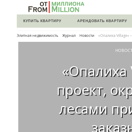
КУПИТЬ КВАРТИРУ
АРЕНДОВАТЬ КВАРТИРУ
Элитная недвижимость
Журнал
Новости
«Опалиха Village»
НОВОС
«Опалиха V
проект, о
лесами пр
заказ