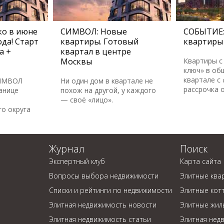
о в июне
СИМВОЛ: Новые
СОБЫТИЕ:
да! Старт
квартиры. Готовый
квартиры 
а +
квартал в центре
Москвы
Квартиры с
ключ» в об
квартале с
СИМВОЛ
Ни один дом в квартале не
рассрочка 
анице
похож на другой, у каждого
— своё «лицо».
о округа
Журнал
Поиск
Экспертный клуб
Карта сайта
Вопросы выбора недвижимости
Элитные ква
Списки и рейтинги по недвижимости
Элитные кот
Элитная недвижимость новости
Элитные жил
Элитная недвижимость статьи
Элитная нед