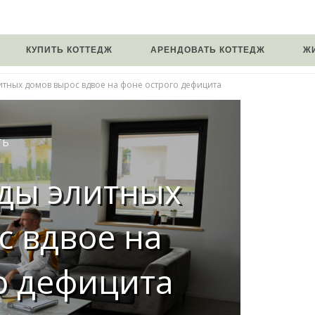
КУПИТЬ КОТТЕДЖ
АРЕНДОВАТЬ КОТТЕДЖ
Ж
тных домов вырос вдвое на фоне острого дефицита
ТЬ
ды элитных
с вдвое на
о дефицита