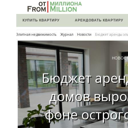
КУПИТЬ КВАРТИРУ
АРЕНДОВАТЬ КВАРТИРУ
Элитная недвижимость
Журнал
Новости
Бюджет аренды эли
НОВОС
Бюджет арен
домов выро
фоне острог