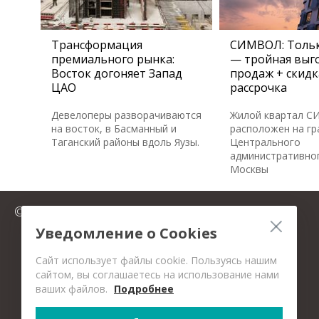
Трансформация
СИМВОЛ: Тольк
премиального рынка:
— тройная выго
Восток догоняет Запад
продаж + скидк
ЦАО
рассрочка
Девелоперы разворачиваются
Жилой квартал 
на восток, в Басманный и
расположен на гр
Таганский районы вдоль Яузы.
Центрального
административног
Москвы
© 2025 FromMillion.ru
Уведомление о Cookies
Сайт использует файлы cookie. Пользуясь нашим
сайтом, вы соглашаетесь на использование нами
ваших файлов.
Подробнее