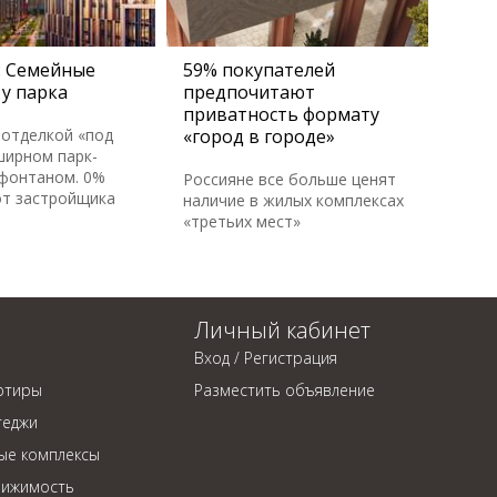
 Семейные
59% покупателей
у парка
предпочитают
приватность формату
 отделкой «под
«город в городе»
ширном парк-
 фонтаном. 0%
Россияне все больше ценят
от застройщика
наличие в жилых комплексах
«третьих мест»
Личный кабинет
Вход / Регистрация
ртиры
Разместить объявление
теджи
ые комплексы
вижимость