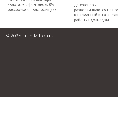
квартале с фонтаном. 0%
Девелоперы
рассрочка от застройщика
разворачиваются на во
в Басманный и Тагански
районы вдоль Яузы.
© 2025 FromMillion.ru