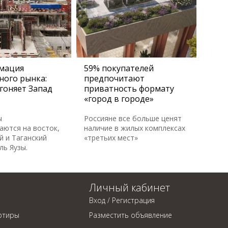
мация
59% покупателей
ного рынка:
предпочитают
гоняет Запад
приватность формату
«город в городе»
ы
Россияне все больше ценят
аются на восток,
наличие в жилых комплексах
й и Таганский
«третьих мест»
ль Яузы.
Личный кабинет
Вход / Регистрация
ртиры
Разместить объявление