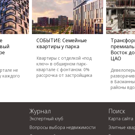
е
СОБЫТИЕ: Семейные
Трансфор
овый
квартиры у парка
премиаль
ре
Восток до
Квартиры с отделкой «под
ЦАО
ключ» в обширном парк-
квартале с фонтаном. 0%
артале не
Девелопер
рассрочка от застройщика
у каждого
разворачив
в Басманны
районы вдо
Журнал
Поиск
Экспертный клуб
Карта сайта
Вопросы выбора недвижимости
Элитные ква