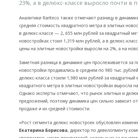
23%, а в делюкс-классе выросло почти в п
Аналитики Rariteco также отмечают разницу в динамике
средняя стоимость квадратного метра в элитных новост
в делюкс-классе — 2, 655 млн рублей за квадратный ме
новостройках стоил 1,319 млн рублей, а в делюкс-класс
цены на элитные новостройки выросли на 2%, а на нов
Заметная разница в динамике цен прослеживается за по
новостройки продавались в среднем по 980 тыс. рублей
делюкс-класса стоили 1,980 млн рублей за квадратный
квадратного метра в элитных новостройках выросла на 
Однако эксперты отмечают, что рынок элитных и делю
предложений, поэтому динамика цен сильно зависит от
продаже и их средней стоимости.
«Рост сегмента делюкс новостроек обусловлен измен
Екатерина Борисова
, директор по девелопменту комп
увеличилось число покупателей, которые из-за пандем