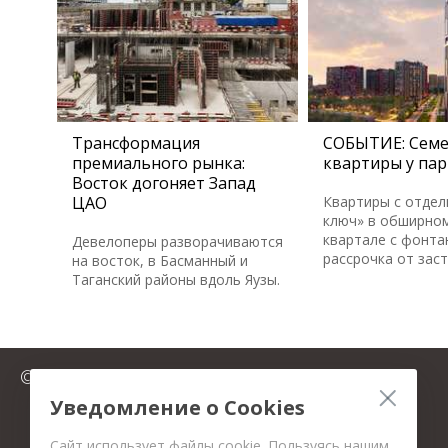
Трансформация
СОБЫТИЕ: Сем
премиального рынка:
квартиры у пар
Восток догоняет Запад
ЦАО
Квартиры с отдел
ключ» в обширном
квартале с фонта
Девелоперы разворачиваются
рассрочка от зас
на восток, в Басманный и
Таганский районы вдоль Яузы.
© 2025 FromMillion.ru
Уведомление о Cookies
Сайт использует файлы cookie. Пользуясь нашим