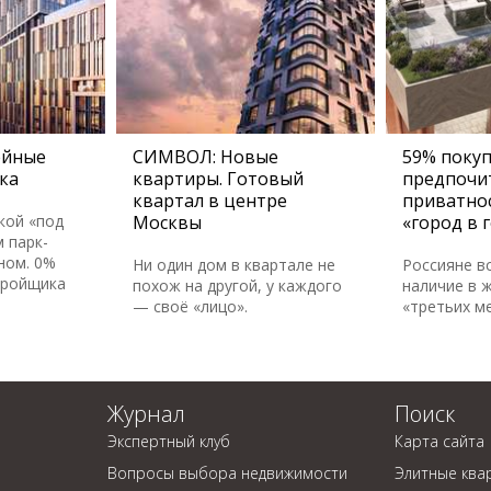
ейные
СИМВОЛ: Новые
59% поку
ка
квартиры. Готовый
предпочи
квартал в центре
приватно
кой «под
Москвы
«город в 
 парк-
ном. 0%
Ни один дом в квартале не
Россияне в
тройщика
похож на другой, у каждого
наличие в 
— своё «лицо».
«третьих м
Журнал
Поиск
Экспертный клуб
Карта сайта
Вопросы выбора недвижимости
Элитные ква