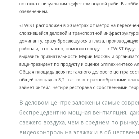
потолка с визуальным эффектом водной ряби. В лобб
озеленением.
«TWIST расположен в 30 метрах от метро на пересечен
сложившейся деловой и транспортной инфраструктурой
доминанту, сразу бросающуюся в глаза, производящую
района и, что важно, помогли городу — в TWIST будут 
выразить признательность Мэрии Москвы и организато
вице-президент по продукту и оценке Sminex-Интеко Ал
Общая площадь девятиэтажного делового центра соста
общей площадью 8,2 тыс. кв. м с разнообразными пла
займёт ритейл: четыре ресторана с собственными терр
В деловом центре заложены самые совр
беспрецедентно мощная вентиляция, даю
свежего воздуха, чем в среднем по рынк
видеоконтроль на этажах и в общественн