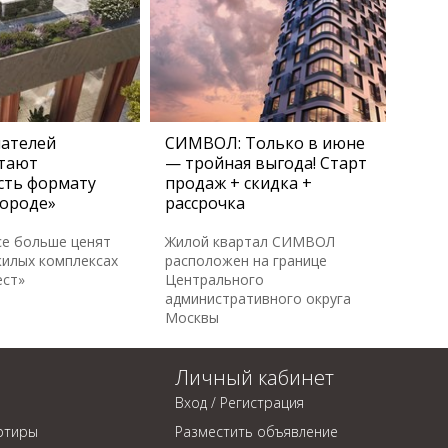
пателей
СИМВОЛ: Только в июне
тают
— тройная выгода! Старт
сть формату
продаж + скидка +
городе»
рассрочка
се больше ценят
Жилой квартал СИМВОЛ
жилых комплексах
расположен на границе
ест»
Центрального
административного округа
Москвы
Личный кабинет
Вход / Регистрация
ртиры
Разместить объявление