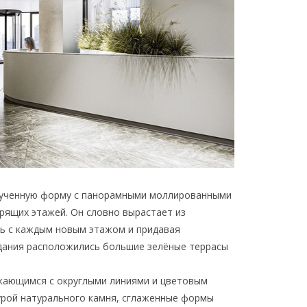
рученную форму с панорамными моллированными
рящих этажей. Он словно вырастает из
сь с каждым новым этажом и придавая
здания расположились большие зелёные террасы
икающимся с округлыми линиями и цветовым
урой натурального камня, сглаженные формы