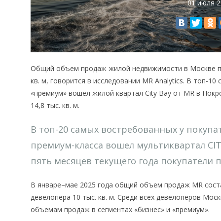
01 июля 
Общий объем продаж жилой недвижимости в Москве по
кв. м, говорится в исследовании MR Analytics. В топ-1
«премиум» вошел жилой квартал City Bay от MR в Пок
14,8 тыс. кв. м.
В топ-20 самых востребованных у покупа
премиум-класса вошел мультиквартал CI
пять месяцев текущего года покупатели пр
В январе–мае 2025 года общий объем продаж MR состав
девелопера 10 тыс. кв. м. Среди всех девелоперов Мо
объемам продаж в сегментах «бизнес» и «премиум».