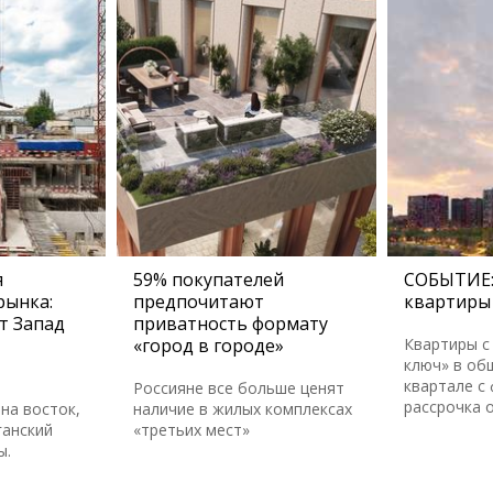
я
59% покупателей
СОБЫТИЕ:
рынка:
предпочитают
квартиры 
т Запад
приватность формату
«город в городе»
Квартиры с
ключ» в об
квартале с
Россияне все больше ценят
рассрочка 
на восток,
наличие в жилых комплексах
ганский
«третьих мест»
ы.