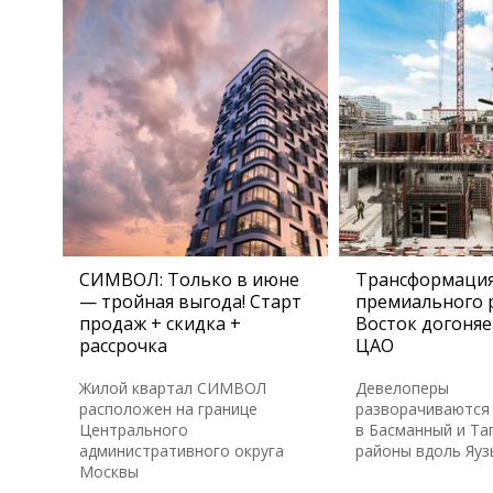
СИМВОЛ: Только в июне
Трансформаци
— тройная выгода! Старт
премиального 
продаж + скидка +
Восток догоняе
рассрочка
ЦАО
Жилой квартал СИМВОЛ
Девелоперы
расположен на границе
разворачиваются 
Центрального
в Басманный и Та
административного округа
районы вдоль Яуз
Москвы