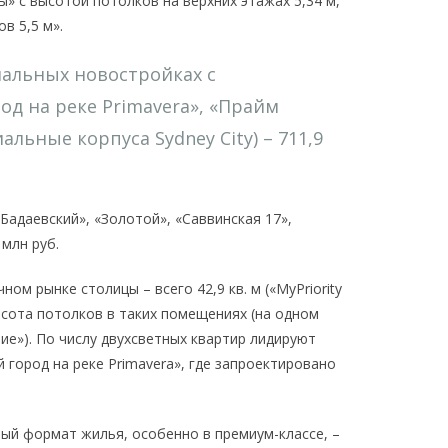
» с высотой потолков на верхних этажах 5,34 м,
в 5,5 м».
иальных новостройках с
д на реке Primavera», «Прайм
льные корпуса Sydney City) – 711,9
Бадаевский», «Золотой», «Саввинская 17»,
 млн руб.
м рынке столицы – всего 42,9 кв. м («MyPriority
Высота потолков в таких помещениях (на одном
ение»). По числу двухсветных квартир лидируют
город на реке Primavera», где запроектировано
ый формат жилья, особенно в премиум-классе, –