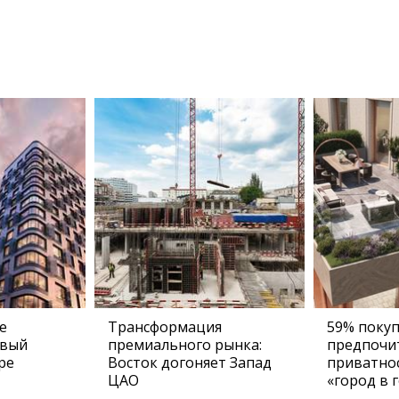
е
Трансформация
59% поку
овый
премиального рынка:
предпочи
ре
Восток догоняет Запад
приватно
ЦАО
«город в 