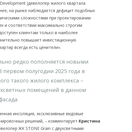
 Development (девелопер жилого квартала
енее, на рынке наблюдается дефицит подобных
ническими сложностями при проектировании
ях и соответствии максимально строгим
доступен клиентам только в наиболее
лнительно повышает инвестиционную
вартир всегда есть ценители».
ьно редко пополняется новыми
 первом полугодии 2025 года в
го такого жилого комплекса –
вухсветных помещений в данном
фасада.
енная инсоляция, эксклюзивные видовые
анировочных решений, – комментирует
Кристина
евелопер ЖК STONE Grain с двухсветными