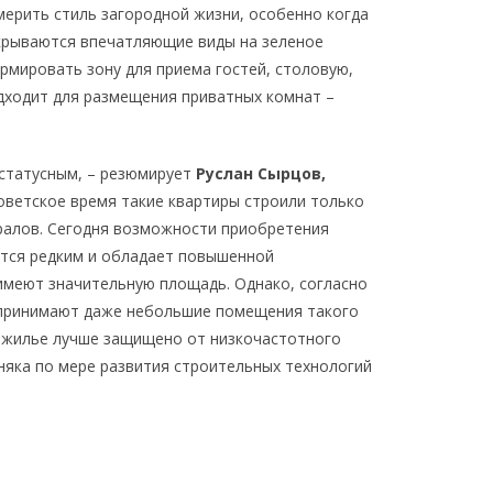
мерить стиль загородной жизни, особенно когда
ткрываются впечатляющие виды на зеленое
рмировать зону для приема гостей, столовую,
одходит для размещения приватных комнат –
 статусным, – резюмирует
Руслан Сырцов,
оветское время такие квартиры строили только
ералов. Сегодня возможности приобретения
ется редким и обладает повышенной
имеют значительную площадь. Однако, согласно
спринимают даже небольшие помещения такого
е жилье лучше защищено от низкочастотного
рняка по мере развития строительных технологий