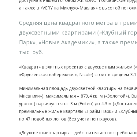
доступна в нашем готовом ЖК «UNO. Головинские пруды
а также в «VERY на Миклухо-Маклая» с высотой потолко
Средняя цена квадратного метра в прем
двухсветными квартирами («Клубный горо
Парк», «Новые Академики», а также премиа
тыс. руб.
«Квадрат» в элитных проектах с двухсветным жильем («
«Фрунзенская набережная», Nicole) стоит в среднем 3,1
Минимальная площадь двухсветной квартиры на первично
Мневники»), максимальная – 879,4 кв. м («Золотой»). 
уровне) варьируется от 3 м (Eniteo) до 4,3 м («Достиж
премиальные жилые кварталы «Прайм Парк» и «Клубный 
по 47 подобных лотов (без учета пентхаусов).
«Двухсветные квартиры – действительно востребованн