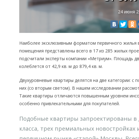
24 июня 
Наиболее эксклюзивным форматом первичного жилья в
помещения представлены всего в 17 из 285 жилых про
подсчитали эксперты компании «Метриум». Площадь дв
колеблется от 42,9 кв. м до 879,4 кв. м.
Двухуровневые квартиры делятся на две категории: с
них (со вторым светом). В нашем исследовании рассм
Такие квартиры отличаются повышенным уровнем инсо
особенно привлекательными для покупателей.
Подобные квартиры запроектированы в д
класса, трех премиальных новостройках 
первичном рынке «старой» Москвы. Всего