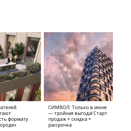
пателей
СИМВОЛ: Только в июне
тают
— тройная выгода! Старт
сть формату
продаж + скидка +
городе»
рассрочка