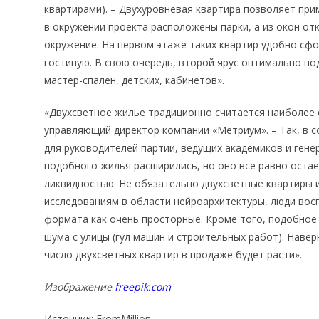
квартирами). – Двухуровневая квартира позволяет при
в окружении проекта расположены парки, а из окон о
окружение. На первом этаже таких квартир удобно сфо
гостиную. В свою очередь, второй ярус оптимально п
мастер-спален, детских, кабинетов».
«Двухсветное жилье традиционно считается наиболее
управляющий директор компании «Метриум». – Так, в с
для руководителей партии, ведущих академиков и ген
подобного жилья расширились, но оно все равно оста
ликвидностью. Не обязательно двухсветные квартиры 
исследованиям в области нейроархитектуры, люди во
формата как очень просторные. Кроме того, подобно
шума с улицы (гул машин и строительных работ). Наве
число двухсветных квартир в продаже будет расти».
Изображение
freepik.com
Источник: FromMillion