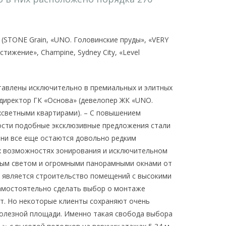
(STONE Grain, «UNO. Головинские пруды», «VERY
стижение», Champine, Sydney City, «Level
ставлены исключительно в премиальных и элитных
 директор ГК «Основа» (девелопер ЖК «UNO.
хсветными квартирами). – С повышением
ости подобные эксклюзивные предложения стали
 они все еще остаются довольно редким
х возможностях зонирования и исключительном
рым светом и огромными панорамными окнами от
м является строительство помещений с высокими
амостоятельно сделать выбор о монтаже
т. Но некоторые клиенты сохраняют очень
олезной площади. Именно такая свобода выбора