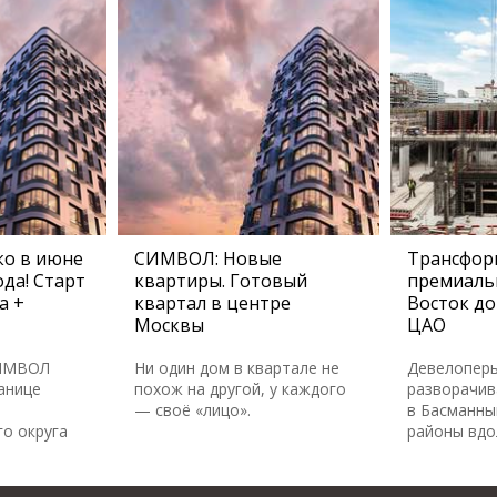
о в июне
СИМВОЛ: Новые
Трансфор
да! Старт
квартиры. Готовый
премиаль
а +
квартал в центре
Восток до
Москвы
ЦАО
СИМВОЛ
Ни один дом в квартале не
Девелопер
анице
похож на другой, у каждого
разворачив
— своё «лицо».
в Басманны
о округа
районы вдо