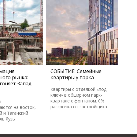
мация
СОБЫТИЕ: Семейные
ного рынка:
квартиры у парка
гоняет Запад
Квартиры с отделкой «под
ключ» в обширном парк-
квартале с фонтаном. 0%
ы
рассрочка от застройщика
аются на восток,
й и Таганский
ль Яузы.