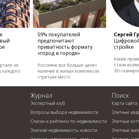
е
59% покупателей
Сергей Г
овый
предпочитают
Цифровой
ре
приватность формату
стройке
«город в городе»
Какие пров
стали возм
артале не
Россияне все больше ценят
3D-сканир
у каждого
наличие в жилых комплексах
«третьих мест»
Журнал
Поиск
Экспертный клуб
Карта сайта
Вопросы выбора недвижимости
Элитные ква
Списки и рейтинги по недвижимости
Элитные кот
Элитная недвижимость новости
Элитные жил