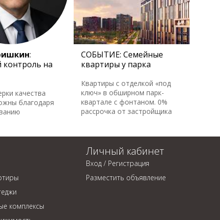
ришкин
:
СОБЫТИЕ: Семейные
 контроль на
квартиры у парка
Квартиры с отделкой «под
ключ» в обширном парк-
ерки качества
квартале с фонтаном. 0%
ожны благодаря
рассрочка от застройщика
ованию
Личный кабинет
Вход / Регистрация
ртиры
Разместить объявление
теджи
ые комплексы