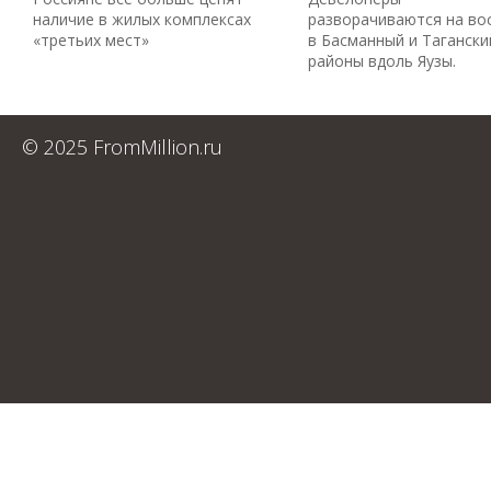
наличие в жилых комплексах
разворачиваются на во
«третьих мест»
в Басманный и Тагански
районы вдоль Яузы.
© 2025 FromMillion.ru