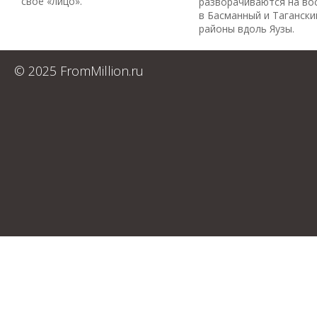
своё «лицо».
разворачиваются на во
в Басманный и Тагански
районы вдоль Яузы.
© 2025 FromMillion.ru