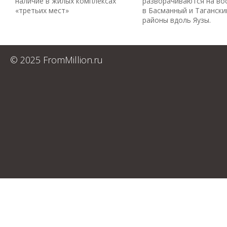
наличие в жилых комплексах
разворачиваются на во
«третьих мест»
в Басманный и Тагански
районы вдоль Яузы.
© 2025 FromMillion.ru