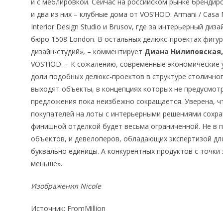
и с меблировкой. Сейчас на российском рынке брендир
и два из них – клубные дома от VOS’HOD: Armani / Casa
Interior Design Studio и Brusov, где за интерьерный д
бюро 1508 London. В остальных делюкс-проектах фигу
дизайн-студий», – комментирует
Диана Нилиповская,
VOS’HOD. – К сожалению, современные экономические
доли подобных делюкс-проектов в структуре столично
выходят объекты, в концепциях которых не предусмотр
предложения пока неизбежно сокращается. Уверена, ч
покупателей на лоты с интерьерными решениями сохран
финишной отделкой будет весьма ограниченной. Не в 
объектов, и девелоперов, обладающих экспертизой дл
буквально единицы. А конкурентных продуктов с точки 
меньше».
Изображения Nicole
Источник: FromMillion