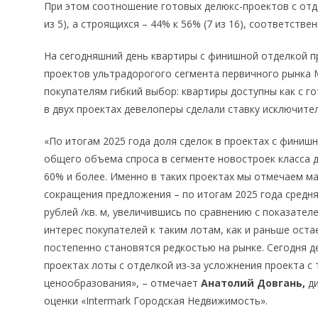
При этом соотношение готовых делюкс-проектов с отде
из 5), а строящихся – 44% к 56% (7 из 16), соответстве
На сегодняшний день квартиры с финишной отделкой пр
проектов ультрадорогого сегмента первичного рынка 
покупателям гибкий выбор: квартиры доступны как с го
в двух проектах девелоперы сделали ставку исключител
«По итогам 2025 года доля сделок в проектах с финишн
общего объема спроса в сегменте новостроек класса де
60% и более. Именно в таких проектах мы отмечаем ма
сокращения предложения – по итогам 2025 года средня
рублей /кв. м, увеличившись по сравнению с показател
интерес покупателей к таким лотам, как и раньше ост
постепенно становятся редкостью на рынке. Сегодня д
проектах лоты с отделкой из-за усложнения проекта с 
ценообразования», – отмечает
Анатолий Довгань,
ди
оценки «Intermark Городская Недвижимость».