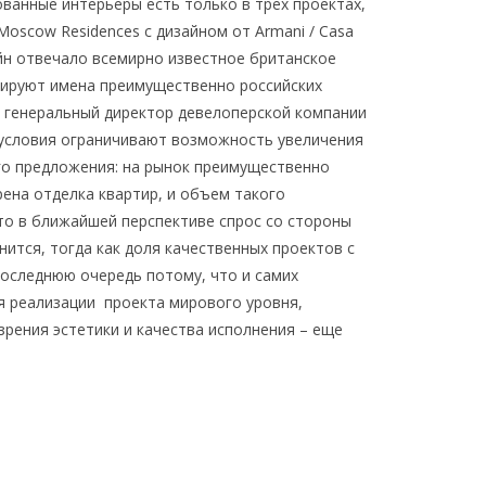
ованные интерьеры есть только в трех проектах,
 Moscow Residences с дизайном от Armani / Casa
изайн отвечало всемирно известное британское
рируют имена преимущественно российских
генеральный директор девелоперской компании
 условия ограничивают возможность увеличения
го предложения: на рынок преимущественно
ена отделка квартир, и объем такого
то в ближайшей перспективе спрос со стороны
ится, тогда как доля качественных проектов с
последнюю очередь потому, что и самих
я реализации проекта мирового уровня,
зрения эстетики и качества исполнения – еще