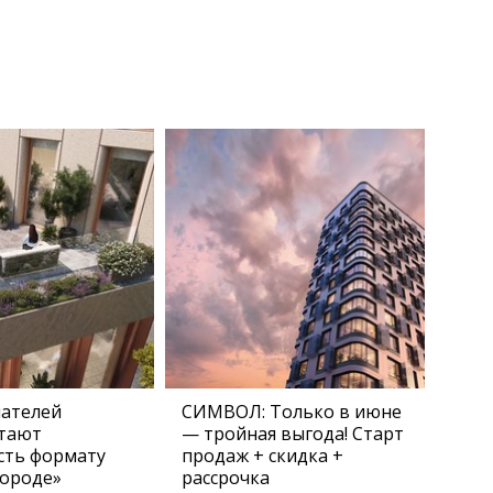
пателей
СИМВОЛ: Только в июне
тают
— тройная выгода! Старт
сть формату
продаж + скидка +
городе»
рассрочка