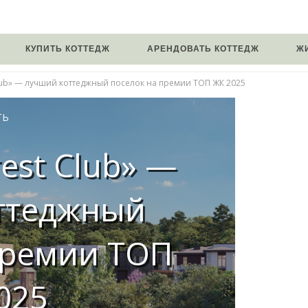
КУПИТЬ КОТТЕДЖ
АРЕНДОВАТЬ КОТТЕДЖ
Ж
lub» — лучший коттеджный поселок на премии ТОП ЖК 2025
ТЬ
est Club» —
ттеджный
премии ТОП
025