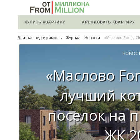
КУПИТЬ КВАРТИРУ
АРЕНДОВАТЬ КВАРТИРУ
Элитная недвижимость
Журнал
Новости
«Маслово Forest C
НОВОС
«Маслово For
лучший ко
поселок на 
ЖК 2