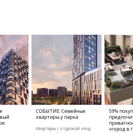
е
СОБЫТИЕ: Семейные
59% поку
овый
квартиры у парка
предпочи
ре
приватно
Квартиры с отделкой «под
«город в 