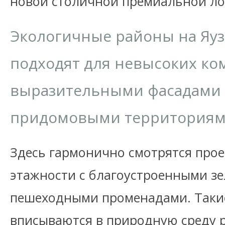
новой столичной премиальной ло
Экологичные районы на Яуз
подходят для невысоких ко
выразительными фасадами
придомовыми территориям
Здесь гармонично смотрятся про
этажности с благоустроенными з
пешеходными променадами. Таки
вписываются в природную среду 