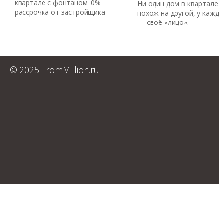
квартале с фонтаном. 0%
Ни один дом в квартале
рассрочка от застройщика
похож на другой, у каж
— своё «лицо».
© 2025 FromMillion.ru